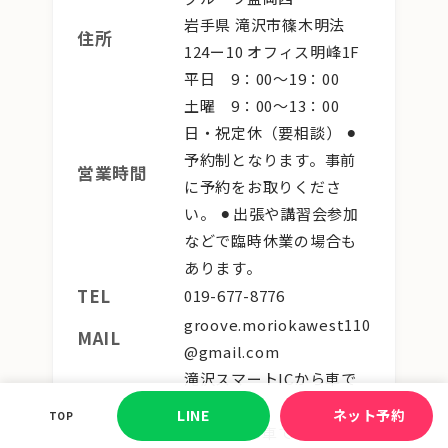
岩手県 滝沢市篠木明法
住所
124ー10 オフィス明峰1F
平日 9：00〜19：00
土曜 9：00〜13：00
日・祝定休（要相談）
⚫︎
予約制となります。事前
営業時間
に予約をお取りくださ
い。
⚫︎出張や講習会参加
などで臨時休業の場合も
あります。
TEL
019-677-8776
groove.moriokawest110
MAIL
@gmail.com
滝沢スマートICから車で
10分
LINE
ネット予約
TOP
盛岡ICから車で5分