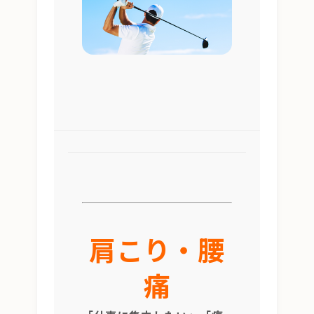
肩こり・腰
痛