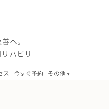
改善へ。
門リハビリ
セス
今すぐ予約
その他